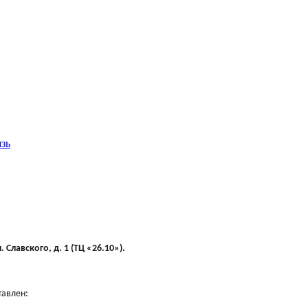
язь
 Славского, д. 1 (ТЦ «26.10»).
тавлен: